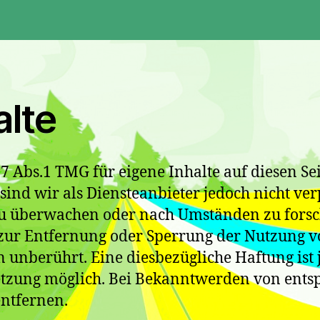
alte
 7 Abs.1 TMG für eigene Inhalte auf diesen S
ind wir als Diensteanbieter jedoch nicht verp
u überwachen oder nach Umständen zu forsche
n zur Entfernung oder Sperrung der Nutzung 
 unberührt. Eine diesbezügliche Haftung ist 
etzung möglich. Bei Bekanntwerden von ent
ntfernen.