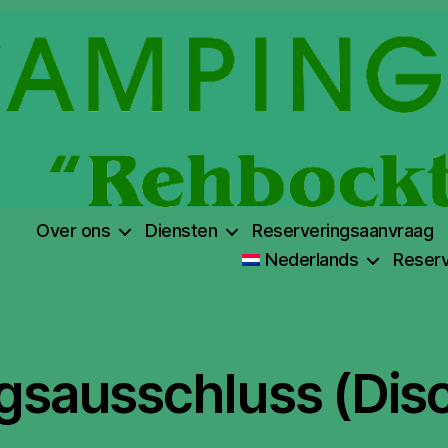
Over ons
Diensten
Reserveringsaanvraag
Nederlands
Reserv
gsausschluss (Disc