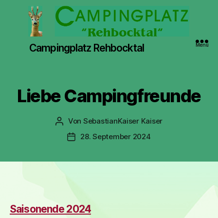
Campingplatz Rehbocktal
Menü
Kategorien
Liebe Campingfreunde
Von
SebastianKaiser Kaiser
Beitragsautor
28. September 2024
Veröffentlichungsdatum
Saisonende 2024