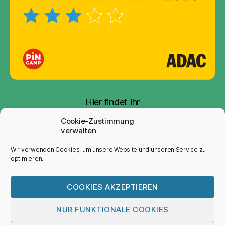
Hier findet ihr
unsere
Auszeichnung
Cookie-Zustimmung
verwalten
Wir verwenden Cookies, um unsere Website und unseren Service zu
optimieren.
© ..: camping-rehbocktal.de :.:
© 2012
Nach oben
↑
- 2026
info@art-tec-com.de
:.:
COOKIES AKZEPTIEREN
aktualisiert 18. Juli 2026 :..
NUR FUNKTIONALE COOKIES