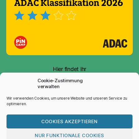
Hier findet ihr
unsere
Auszeichnung
Cookie-Zustimmung
verwalten
Wir verwenden Cookies, um unsere Website und unseren Service zu
optimieren.
© ..: camping-rehbocktal.de :.:
© 2012
Nach oben
↑
- 2026
info@art-tec-com.de
:.:
COOKIES AKZEPTIEREN
aktualisiert 18. Juli 2026 :..
NUR FUNKTIONALE COOKIES