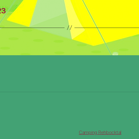
23
Camping Rehbocktal