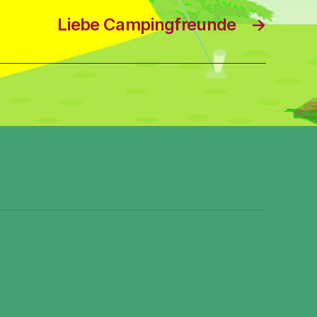
Liebe Campingfreunde
→