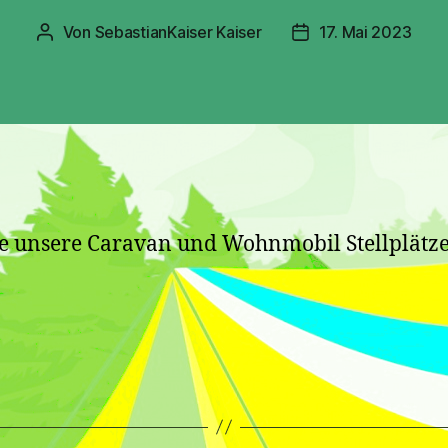
Von
SebastianKaiser Kaiser
17. Mai 2023
Beitragsautor
Veröffentlichungsd
alle unsere Caravan und Wohnmobil Stellplä