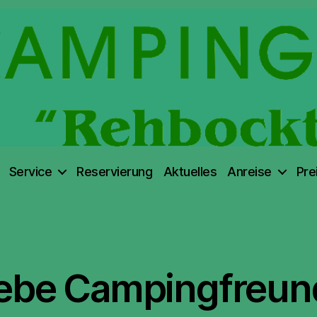
Service
Reservierung
Aktuelles
Anreise
Pre
Kategorien
iebe Campingfreun